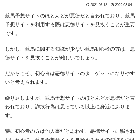
2021.06.18
2022.03.04
競馬予想サイトのほとんどが悪徳だと言われており、競馬
予想サイトを利用する際は悪徳サイトを見抜くことが重要
です。
しかし、競馬に関する知識が少ない競馬初心者の方は、悪
徳サイトを見抜くことが難しいでしょう。
だからこそ、初心者は悪徳サイトのターゲットになりやす
いと考えられます。
繰り返しますが、競馬予想サイトのほとんどが悪徳だと言
われており、詐欺行為は思っている以上に身近にありま
す。
特に初心者の方は他人事だと思わず、悪徳サイトに騙され
ないために、競馬予想サイトを見極めるための知識をつけ