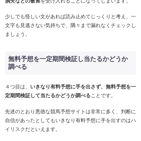
損失などの被害
を受け入れることになってしまいます。
少しでも怪しい文があれば読み止めてじっくりと考え、一
文字も見逃さない気持ちで、隅々まで漏れなくチェックし
ましょう。
無料予想を一定期間検証し当たるかどうか
調べる
４つ目は、
いきなり有料予想に手を出さず、無料予想を一
定期間検証して当たるかどうか調べる
ことです。
先述のとおり悪徳な競馬予想サイトは非常に多く、判断に
自信があったとしてもいきなり有料予想に手を出すのはハ
イリスクだといえます。