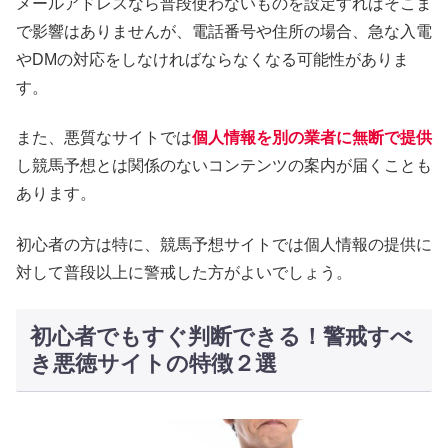
メールアドレスなら普段使わないものを設定すればそこま
で影響はありませんが、電話番号や住所の場合、急な入電
やDMの対応をしなければならなくなる可能性がありま
す。
また、悪質なサイトでは
個人情報を別の業者に無断で提供
し競馬予想とは関係のないコンテンツの案内が届くことも
あります。
初心者の方は特に、競馬予想サイトでは個人情報の提供に
対して普段以上に警戒した方がよいでしょう。
初心者でもすぐ判断できる！警戒すべ
き悪徳サイトの特徴２選