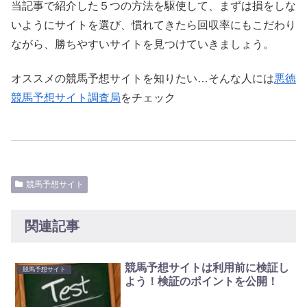
当記事で紹介した５つの方法を駆使して、まずは損をしな
いようにサイトを選び、慣れてきたら回収率にもこだわり
ながら、勝ちやすいサイトを見つけていきましょう。
オススメの競馬予想サイトを知りたい…そんな人には
悪徳
競馬予想サイト調査局
をチェック
競馬予想サイト
関連記事
競馬予想サイトは利用前に検証し
競馬予想サイト
よう！検証のポイントを公開！