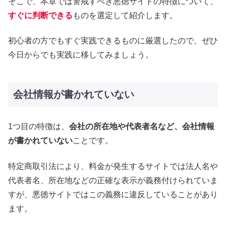
そこで、本章では警戒すべき悪徳サイトの特徴について、
すぐに判断できる
ものを選定して紹介します。
初心者の方でもすぐ実践できるものに厳選したので、ぜひ
今日からでも実践に移してみましょう。
会社情報が書かれていない
1つ目の特徴は、
会社の所在地や代表者名など、会社情報
が書かれていない
ことです。
特定商取引法により、料金が発生するサイトでは法人名や
代表者名、所在地などの正確な表示が義務付けられていま
すが、悪徳サイトではこの義務に違反していることがあり
ます。