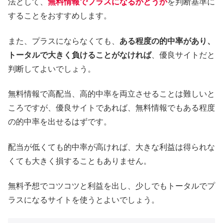
法として、
無料情報でプラスになるかどうか
を判断基準に
することをおすすめします。
また、プラスにならなくても、
ある程度の的中率があり、
トータルで大きく負けることがなければ
、優良サイトだと
判断してよいでしょう。
無料情報で高配当、高的中率を両立させることは難しいと
ころですが、優良サイトであれば、無料情報でもある程度
の的中率を出せるはずです。
配当が低くても的中率が高ければ、大きな利益は得られな
くても大きく損することもありません。
無料予想でコツコツと利益を出し、少しでもトータルでプ
ラスになるサイトを使うとよいでしょう。