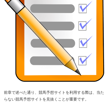
前章で述べた通り、競馬予想サイトを利用する際は、当た
らない競馬予想サイトを見抜くことが重要です。