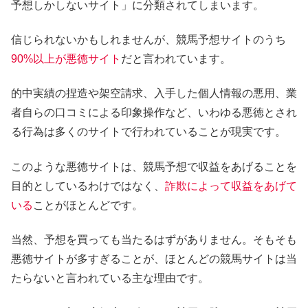
予想しかしないサイト」に分類されてしまいます。
信じられないかもしれませんが、競馬予想サイトのうち
90%以上が悪徳サイト
だと言われています。
的中実績の捏造や架空請求、入手した個人情報の悪用、業
者自らの口コミによる印象操作など、いわゆる悪徳とされ
る行為は多くのサイトで行われていることが現実です。
このような悪徳サイトは、競馬予想で収益をあげることを
目的としているわけではなく、
詐欺によって収益をあげて
いる
ことがほとんどです。
当然、予想を買っても当たるはずがありません。そもそも
悪徳サイトが多すぎることが、ほとんどの競馬サイトは当
たらないと言われている主な理由です。