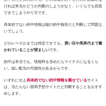
ければ本当かどうか判断のしようがなく、いくらでも捏造
できてしまうやり方です。
具体的でない的中情報は嘘の的中報告だと判断して問題な
いでしょう。
どのレースかまでは特定できても、
買い目や馬券代まで書
かれていることが望ましい
です。
的中は本当でも、情報料を含めたらマイナスになるくら
い、低い配当の可能性があるからです。
いずれにせよ
具体的でない的中情報を載せている
サイト
は、当たらない競馬予想サイトだと判断することをおすす
めします。