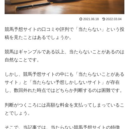
2021.06.18
2022.03.04
競馬予想サイトの口コミや評判で「当たらない」という投
稿を見たことはあるでしょうか。
競馬はギャンブルである以上、当たらないことがあるのは
自然なことです。
しかし、競馬予想サイトの中にも「当たらないことがある
サイト」と「当たらない予想しかしないサイト」が存在
し、数回外れた時点ではどちらか判断するのは困難です。
判断がつくころには高額な料金を支払ってしまっているこ
とでしょう。
そこで、当記事では、当たらない競馬予想サイトの特徴