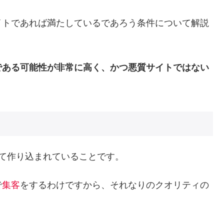
イトであれば満たしているであろう条件について解説
である可能性が非常に高く、かつ悪質サイトではない
て作り込まれていることです。
で
集客
をするわけですから、それなりのクオリティの