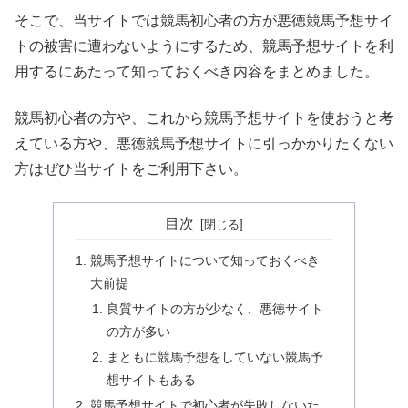
そこで、当サイトでは競馬初心者の方が悪徳競馬予想サイ
トの被害に遭わないようにするため、競馬予想サイトを利
用するにあたって知っておくべき内容をまとめました。
競馬初心者の方や、これから競馬予想サイトを使おうと考
えている方や、悪徳競馬予想サイトに引っかかりたくない
方はぜひ当サイトをご利用下さい。
目次
競馬予想サイトについて知っておくべき
大前提
良質サイトの方が少なく、悪徳サイト
の方が多い
まともに競馬予想をしていない競馬予
想サイトもある
競馬予想サイトで初心者が失敗しないた