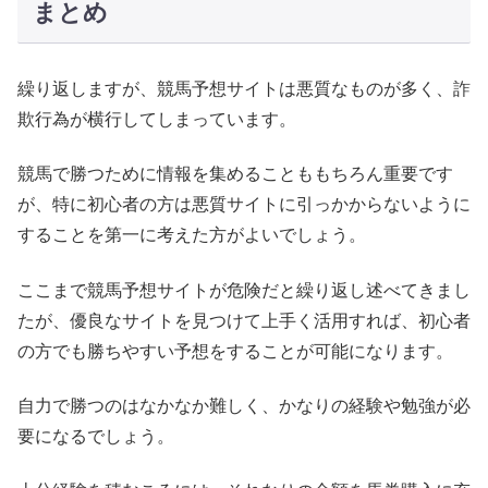
まとめ
繰り返しますが、競馬予想サイトは悪質なものが多く、詐
欺行為が横行してしまっています。
競馬で勝つために情報を集めることももちろん重要です
が、特に初心者の方は悪質サイトに引っかからないように
することを第一に考えた方がよいでしょう。
ここまで競馬予想サイトが危険だと繰り返し述べてきまし
たが、優良なサイトを見つけて上手く活用すれば、初心者
の方でも勝ちやすい予想をすることが可能になります。
自力で勝つのはなかなか難しく、かなりの経験や勉強が必
要になるでしょう。