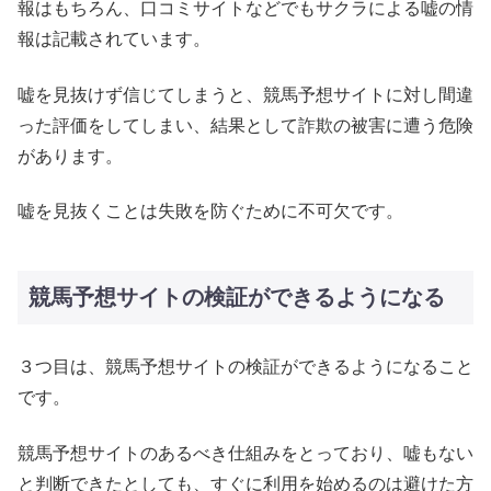
報はもちろん、口コミサイトなどでもサクラによる嘘の情
報は記載されています。
嘘を見抜けず信じてしまうと、競馬予想サイトに対し間違
った評価をしてしまい、結果として詐欺の被害に遭う危険
があります。
嘘を見抜くことは失敗を防ぐために不可欠です。
競馬予想サイトの検証ができるようになる
３つ目は、競馬予想サイトの検証ができるようになること
です。
競馬予想サイトのあるべき仕組みをとっており、嘘もない
と判断できたとしても、すぐに利用を始めるのは避けた方