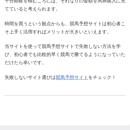
十分経験を積むころには、それなりの金額を馬券購入に充
てていると考えられます。
時間を買うという観点からも、競馬予想サイトは初心者こ
そ上手く活用すればメリットが大きいといえます。
当サイトを使って競馬予想サイトで失敗しない方法を学
び、初心者でも比較的早く競馬で勝てるようになっていた
だけたら幸いです。
失敗しないサイト選びは
競馬予想サイト
をチェック！