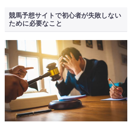
競馬予想サイトで初心者が失敗しない
ために必要なこと