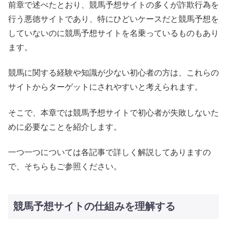
前章で述べたとおり、競馬予想サイトの多くが詐欺行為を
行う悪徳サイトであり、特にひどいケースだと競馬予想を
していないのに競馬予想サイトを名乗っているものもあり
ます。
競馬に関する経験や知識が少ない初心者の方は、これらの
サイトからターゲットにされやすいと考えられます。
そこで、本章では競馬予想サイトで初心者が失敗しないた
めに必要なことを紹介します。
一つ一つについては各記事で詳しく解説してありますの
で、そちらもご参照ください。
競馬予想サイトの仕組みを理解する