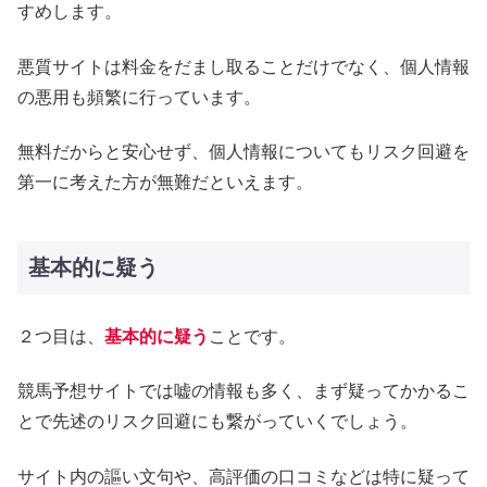
すめします。
悪質サイトは料金をだまし取ることだけでなく、個人情報
の悪用も頻繁に行っています。
無料だからと安心せず、個人情報についてもリスク回避を
第一に考えた方が無難だといえます。
基本的に疑う
２つ目は、
基本的に疑う
ことです。
競馬予想サイトでは嘘の情報も多く、まず疑ってかかるこ
とで先述のリスク回避にも繋がっていくでしょう。
サイト内の謳い文句や、高評価の口コミなどは特に疑って